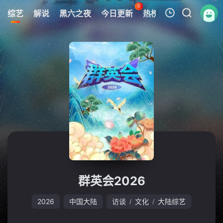
0
综艺
解说
黑六之夜
今日更新
热榜
APP
黑六网
我的观影记录
暂无观看影片的记录
群英会2026
2026
中国大陆
访谈
文化
大陆综艺
/
/