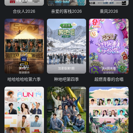
筹备篇第6期
加时营业第11期
第6期下
合伙人2026
亲爱的客栈2026
乘风2026
第7期上
加更版第1期
第4期未播
哈哈哈哈哈第六季
种地吧第四季
超燃青春的合唱