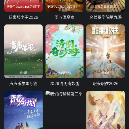
更新至20260405第6期下
更新至20260405专享衍生
游戏总集篇第1期
我家那小子2026
周五晚高疯
名侦探学院第九季
第6期
第1期完结
第4期
声声乐尔国际篇
2026清明奇妙游
职来职往2026