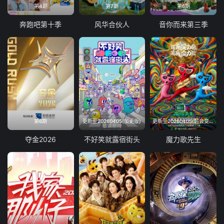
第4期
第7期
第6期
奔跑吧第十季
风华合伙人
音你而来第三季
第6期
更新至20260405(加更版)
更新至20260405(超会变第4期)
夺金2026
不好笑就露宿街头
魔力歌先生