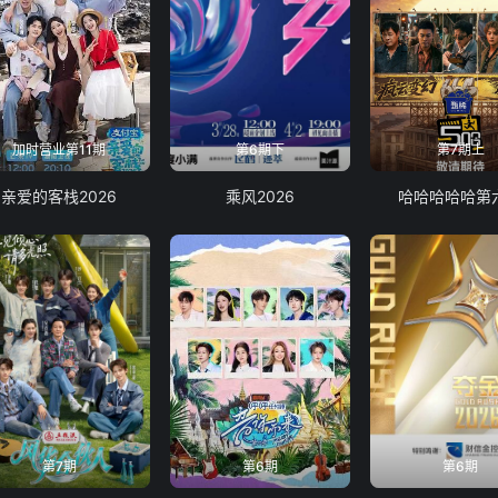
加时营业第11期
第6期下
第7期上
亲爱的客栈2026
乘风2026
哈哈哈哈哈第
第7期
第6期
第6期