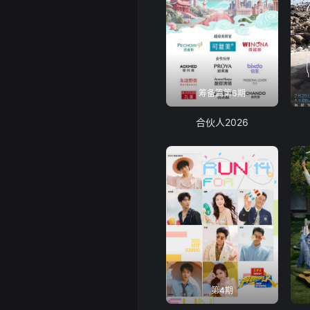
筹备篇第6期
合伙人2026
第4期