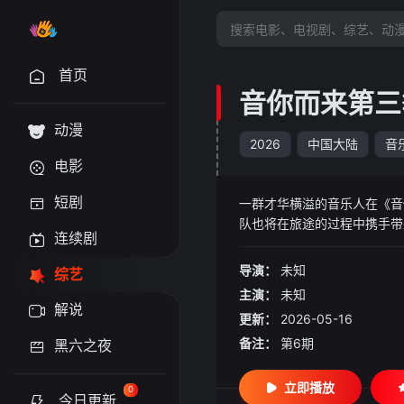
首页
音你而来第三
动漫
2026
中国大陆
音
电影
短剧
一群才华横溢的音乐人在《音
队也将在旅途的过程中携手带
连续剧
度音乐社交实验”。
导演：
未知
综艺
主演：
未知
解说
更新：
2026-05-16
备注：
第6期
黑六之夜
立即播放
0
今日更新