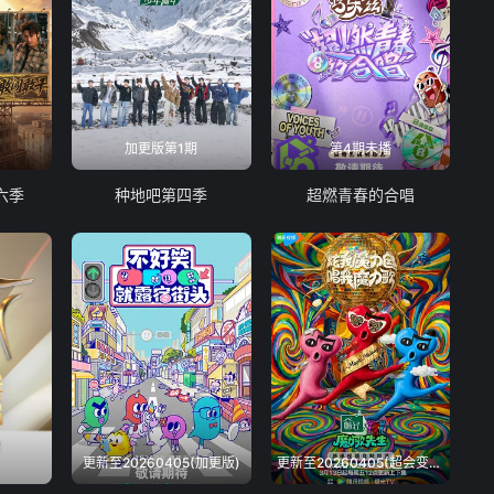
加更版第1期
第4期未播
六季
种地吧第四季
超燃青春的合唱
更新至20260405(加更版)
更新至20260405(超会变第4期)