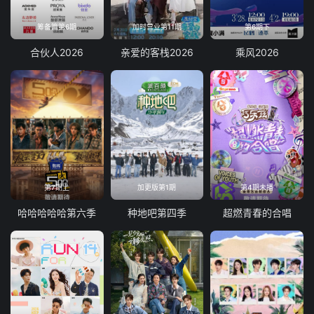
筹备篇第6期
加时营业第11期
第6期下
合伙人2026
亲爱的客栈2026
乘风2026
第7期上
加更版第1期
第4期未播
哈哈哈哈哈第六季
种地吧第四季
超燃青春的合唱