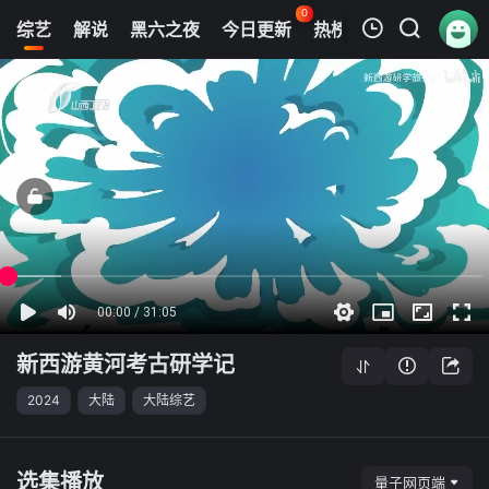
0
综艺
解说
黑六之夜
今日更新
热榜
APP
黑六网
我的观影记录
新西游黄河考古研学记
第01集
清空
新西游黄河考古研学记
2024
大陆
大陆综艺
选集播放
量子网页端