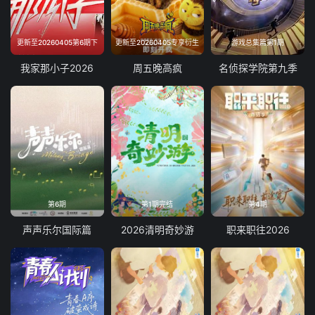
更新至20260405第6期下
更新至20260405专享衍生
游戏总集篇第1期
我家那小子2026
周五晚高疯
名侦探学院第九季
第6期
第1期完结
第4期
声声乐尔国际篇
2026清明奇妙游
职来职往2026