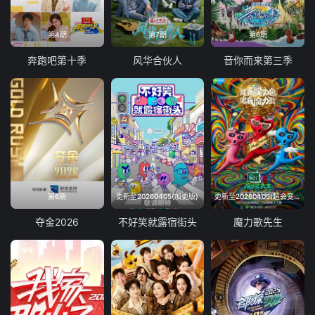
第4期
第7期
第6期
奔跑吧第十季
风华合伙人
音你而来第三季
第6期
更新至20260405(加更版)
更新至20260405(超会变第4期)
夺金2026
不好笑就露宿街头
魔力歌先生