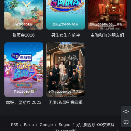
第260404期
更新至20260405期
更新至20260405(上桌吧！主咖第10期)
群英会2026
男生女生向前冲
主咖和Ta的朋友们
第20260404期
更新至20260405(精华版)
你好，星期六 2023
无限超越班 第四季
RSS
Baidu
Google
Sogou
好六刻视频-QQ交流群
Telegram群